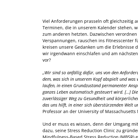
Viel Anforderungen prasseln oft gleichzeitig 
Terminen, die in unserem Kalender stehen, 
zum anderen hetzten. Dazwischen verordnen w
Verspannungen, rauschen ins Fitnesscenter fü
kreisen unsere Gedanken um die Erlebnisse de
wir irgendwann einschlafen und am nächsten
vor?
„Wir sind so anfällig dafür, uns von den Anforde
dem, was sich in unserem Kopf abspielt und was w
laufen, in einen Grundzustand permanenter Ansp
ganzes Leben automatisch gesteuert wird. […] Die 
zuverlässiger Weg zu Gesundheit und körperlichem
das uns hilft, in einer sich überstürzenden Welt 
Professor an der University of Massachusetts
Und er muss es wissen, denn der Umgang mit
dazu, seine Stress Reduction Clinic zu gründ
Mindfulness-Based Stress Reduction (MBSR) ent