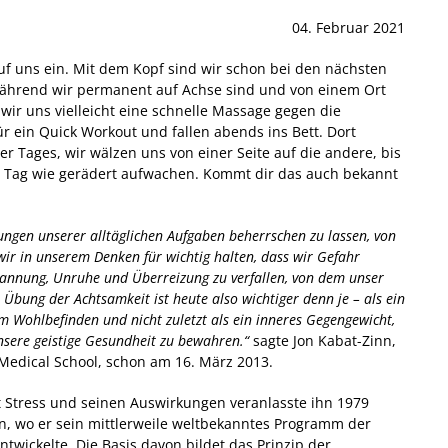
04. Februar 2021
auf uns ein. Mit dem Kopf sind wir schon bei den nächsten
während wir permanent auf Achse sind und von einem Ort
ir uns vielleicht eine schnelle Massage gegen die
r ein Quick Workout und fallen abends ins Bett. Dort
r Tages, wir wälzen uns von einer Seite auf die andere, bis
 Tag wie gerädert aufwachen. Kommt dir das auch bekannt
rungen unserer alltäglichen Aufgaben beherrschen zu lassen, von
ir in unserem Denken für wichtig halten, dass wir Gefahr
annung, Unruhe und Überreizung zu verfallen, von dem unser
Übung der Achtsamkeit ist heute also wichtiger denn je – als ein
 Wohlbefinden und nicht zuletzt als ein inneres Gegengewicht,
unsere geistige Gesundheit zu bewahren.“
sagte Jon Kabat-Zinn,
 Medical School, schon am 16. März 2013.
 Stress und seinen Auswirkungen veranlasste ihn 1979
en, wo er sein mittlerweile weltbekanntes Programm der
wickelte. Die Basis davon bildet das Prinzip der