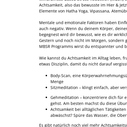
Achtsamkeit, also das bewusste im Hier & Jet
Elemente von Hatha Yoga, Vipassana, Atemüb
Mentale und emotionale Faktoren haben Einflu
auch negativ. Wenn du deinem Körper, deine
begegnest wird dir bewusst, wie es dir wirkl
Gestern und noch nicht im Morgen, sondern g
MBSR Programms wirst du entspannter und b
Wie kannst du Achtsamkeit im Alltag leben, fra
etwas Disziplin, damit du nicht darauf vergiss
Body-Scan, eine Körperwahrnehmungsübu
Menge
Sitzmeditation – klingt einfach, aber v
Gehmeditation – konzentriere dich für 
gehst. Am besten machst du diese Übun
Achtsamkeit bei alltäglichen Tätigkeite
abwäschst? Spüre das Wasser, die Ober
Es gibt natürlich noch viel mehr Achtsamkeit